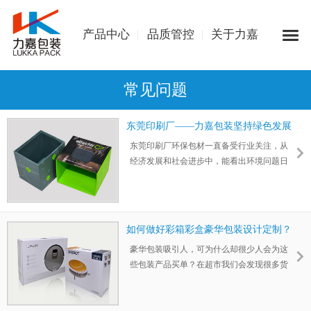
产品中心
品质管控
关于力嘉
常见问题
东莞印刷厂——力嘉包装坚持绿色发展
之路
东莞印刷厂环保包材一直备受行业关注，从
经济发展和社会进步中，能看出环境问题日
益突出，从一开始的提倡环保，到现在，人
们意识到并逐渐展开绿色健康方式生活。我
们已经从行动上开始改变绿化我们的生存环
境。力嘉包装一直坚持绿色发展之路。
如何做好彩箱彩盒豪华包装设计定制？
豪华包装吸引人，可为什么却很少人会为这
些包装产品买单？在超市我们会发现很多货
架上会摆放精美的豪华包装产品，尽管送礼
需要，在实际的消费中，能够做到顾客一眼
就能被吸引的很多，进而选择购买的却少之