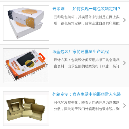
又少。豪华包装吸引眼球，却没有营销力。
云印刷——如何实现一键包装箱定制？
彩箱彩盒定制包装成本还很贵。这无疑是努
云印刷包装箱，其实通俗来说就是在网上实
力做了功课，却一点没有消化学习到知识
现一键包装箱定制，目前企业自身的印刷能
点，没有老师家长表扬不算，还挺让人发
力和管理服务等发布在“云”中，客户在网上
愁。
发布个性化定制需求大概流程是：网上设计
选材出图，网上交易，线下生产，按期交
付。云印刷服务是基于云计算技术,将生产、
纸盒包装厂家简述批量生产流程
组织管理、资源等组织在一起形成虚拟服务
设计方案：包装设计师应用排版工具创建档
内容。
案资料，出示全部的档案资打印纸张、装订
方式以及它信息内容。应用电子版，则纸盒
包装厂家要用纪录顾客全部的规定。此外，
顾客需出示包装印刷档案资料的打模版包装
厂家确立掌握后輸出的款式。
外箱定制：盘点生活中的那些雷人包装
时代的发展变化，随着人们的注意力越来越
分散，因此对于我们外箱定制包装来说，则
会越来越精细化。因此，我们的日常生活中
包装变得无处不在。如果您有细品有些产品
包装很值得我们收藏。当然，有好的包装令