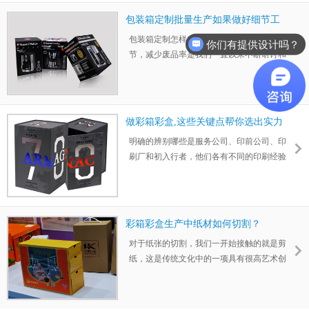
人耳目一新，面对雷人包装我们就相当无语
包装箱定制批量生产如果做好细节工
了。
作？
包装箱定制怎样在生产过程中做好各个细
你们有提供设计吗？
节，减少废品率是我们一直以来不断研讨和
改进的话题。例如，生产过程中的保持干净
整洁的出产就是一个比较难的问题。印刷过
程中有相当的一部分的产品会出现带脏现
象，这个是很常见的。
做彩箱彩盒,这些关键点帮你选出实力
厂家
明确的辨别哪些是服务公司、印前公司、印
刷厂和初入行者，他们各有不同的印刷经验
和要求。我们可以经常和彩箱彩盒印刷厂联
系，了解印刷厂对档案制作的要求，以及能
提供怎样的色彩校准、拼版、装订和存档等
服务。
彩箱彩盒生产中纸材如何切割？
对于纸张的切割，我们一开始接触的就是剪
纸，这是传统文化中的一项具有很高艺术创
作的民间工艺。后来，我们有了更为先进纸
张裁切设备。发展到现在，我们已经能使用
激光进行切割。对于纸质包装材料，力嘉从