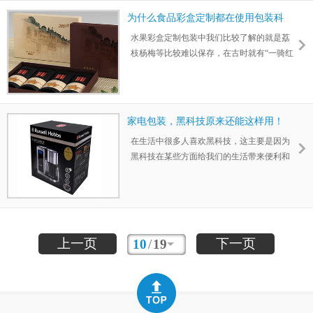
来都是默认以高品质规格为客户进行选材
为什么食品彩盒定制都在使用包装科
的。那么对于不同的纸材，在彩箱彩盒生产
技？
水果彩盒定制包装中我们比较了解的就是荔
中是怎样进行切割的呢？
枝杨梅等比较难以保存，在古时就有“一骑红
尘妃子笑，无人知是荔枝来”的诗句描写荔枝
运输的困难。但是现在我们通过冷冻保鲜充
氮包装等科技有段保质期已经能从原来的7天
左右延长到14天甚至更久时间。延长食品的
家电包装，黑科技原来还能这样用！
保质期帮助企业拓宽销路的同时也把产品销
在生活中很多人喜欢黑科技，这主要是因为
往更远的地方。
黑科技在某些方面给我们的生活带来便利和
好处。在我们的包装行业，黑科技的运用也
是常见的。例如在家电包装中，采用易撕裂
防盗免胶纸箱，有效的避免使用胶纸封箱，
减少封箱步骤，同时节约成本，提高工作效
率，拆箱也简单。
上一页
下一页
10
/
19