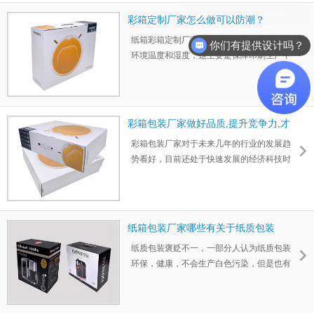
邮件消息及时回复。
然作为纸箱印刷厂家众多的大国，虽瓦楞纸
彩箱定制厂家怎么做可以防潮？
箱包装在国内的市场占有率近9成，但在世界
纸箱彩箱定制厂家车间生产过程中需要保障
范围内我们的市场占有率却在8%左右，仅在
你们有提供设计吗？
环境温度和湿度，这主要是保障印刷生产中
亚洲的市场占有率约为28%，这说明国内的
的纸质不受潮，对保障印刷质量有较大的意
包装纸箱市场在世界范围内的占有率还是相
义。
当低的，发展空间也很广阔。
彩箱包装厂家做好品质,提升竞争力,才
能不立于危墙
彩箱包装厂家对于未来几年的行业的发展趋
势看好，目前还处于快速发展的经济科技时
代，人们的生活水平上升，对应的人口老龄
化，医疗费用等增长也持续上涨，这将会带
动相关工业的快速发展，因此包装印刷行业
也是跟着工业的市场变化而变化。
纸箱包装厂家哪些有关于纸质包装
纸质包装褒贬不一，一部分人认为纸质包装
环保，健康，不会生产白色污染，但是也有
一部分人认为大量的使用纸质包装，不可避
免过度砍伐竹木，就可持续发展而言并不
利。其实，对于目前市面上的纸箱包装厂家