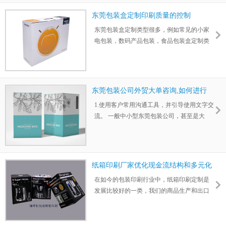
东莞包装盒定制印刷质量的控制
东莞包装盒定制类型很多，例如常见的小家
电包装，数码产品包装，食品包装盒定制类
等，大部分的商家需求的是彩色印刷，因此
彩盒的产量是很可观的。但是不管是哪种类
的包装印刷，对纸张的质量要求都会有一个
标准。纸张的品质是东莞包装厂印刷质量的
东莞包装公司外贸大单咨询,如何进行
关键点之一。面对日新月异的造纸技术和纸
高效接待？
1.使用客户常用沟通工具，并引导使用文字交
张品类，我们的印刷机长们也是绞尽脑汁的
流。 一般中小型东莞包装公司，甚至是大
提升自己的专业水平和降废率。我们的纸张
企，并没有说固定一个日常接待外宾的人
质量不一，大多数情况是需要经过测试后使
员，因此建议从电话咨询和网站上来的客
用，因此在成品质量上的也会有很大的差
户，尽量采用文字沟通方式，主要是方便留
异。
档，二是目前网络发达使用在线翻译编辑便
纸箱印刷厂家优化现金流结构和多元化
利。文字方式沟通不会遗漏客户的具体需求
发展
在如今的包装印刷行业中，纸箱印刷定制是
和定制细节。当然电话咨询的客服接待建议
发展比较好的一类，我们的商品生产和出口
会几句日常英文。不需要很专业的术语，只
繁多，因此在国内市场也相当庞大。具有发
需一两句话能将客户导向在线沟通就行。另
展快、规模大、潜力大的特点。目前已经发
外国外的客户常用邮箱，因此需要每天关注
展成为仅此于美国、日本之后的包装大国。