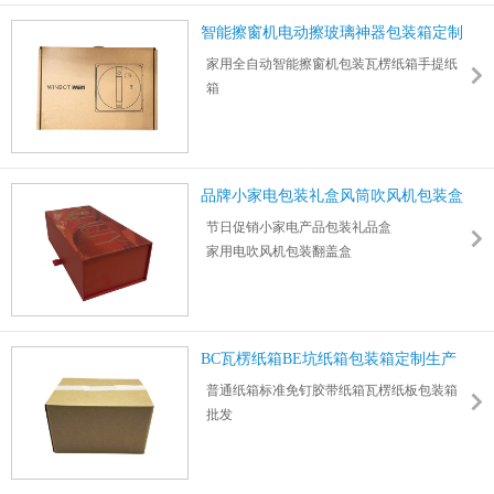
智能擦窗机电动擦玻璃神器包装箱定制
家用全自动智能擦窗机包装瓦楞纸箱手提纸
箱
电动擦窗机擦玻璃神器包装设计定制印刷生
产厂家
提供外箱/内衬/彩页/说明书等一站式定制服务
品牌小家电包装礼盒风筒吹风机包装盒
节日促销小家电产品包装礼品盒
家用电吹风机包装翻盖盒
尺寸：280*141*88mm 厚度：2.5mm
盒型：翻盖盒
材质：贴纸+硬纸板+托+手绳
BC瓦楞纸箱BE坑纸箱包装箱定制生产
厂
普通纸箱标准免钉胶带纸箱瓦楞纸板包装箱
批发
尺寸：255*159*155mm 厚度：4mm
适用数码/家电/食品/玩具/日用品/物流快递包
装等