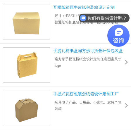
可采用3层/5层/特硬/加硬/加厚瓦楞纸板或牛
瓦楞纸箱原牛皮纸包装箱设计定制
皮纸制作
尺寸：438*314*307mm 厚度：2mm
你们有提供设计吗？
普通纸箱扣底包装箱标准牛皮纸瓦楞纸箱
适用数码/家电/食品/玩具/日用品/物流快递包
装等
可采用3层/5层/特硬/加硬/加厚瓦楞纸板或牛
皮纸制作
手提瓦楞纸盒扁方形可折叠环保包装盒
扁方形手提瓦楞纸盒设计定制任意图案尺寸
logo
可回收利用瓦楞纸板制作折叠式环保包装盒
尺寸：298*266*62mm 厚度：2mm
适用玩具、日用品、食品、数码电子产品等
外包装
手提式瓦楞包装盒纸箱设计定制工厂
纸板厚度0.5~6mm可按需定制3层、5层、特
玩具电子产品、日用品、小家电、农特产包
硬、加硬
装箱
手提扣底纸箱瓦楞包装箱纸盒设计定制一站
式服务
1000件起订彩印logo图案尺寸工厂直销批发价