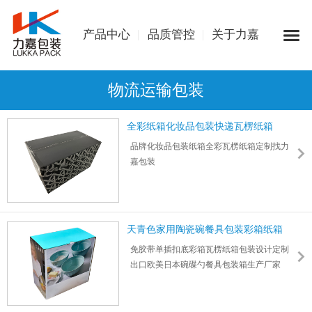
产品中心
品质管控
关于力嘉
物流运输包装
全彩纸箱化妆品包装快递瓦楞纸箱
品牌化妆品包装纸箱全彩瓦楞纸箱定制找力
嘉包装
高强度瓦楞纸板+黑色+logo+UV覆膜，支持9
大印刷工艺
尺寸：565*330*335mm 厚度：2mm
天青色家用陶瓷碗餐具包装彩箱纸箱
免胶带单插扣底彩箱瓦楞纸箱包装设计定制
出口欧美日本碗碟勺餐具包装箱生产厂家
尺寸：268*273*145mm 厚度1.5mm