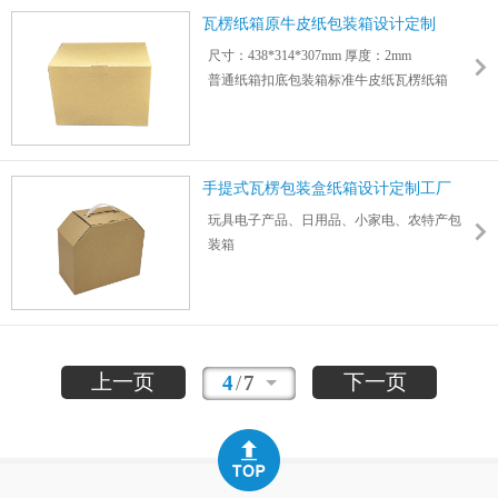
装等
瓦楞纸箱原牛皮纸包装箱设计定制
尺寸：438*314*307mm 厚度：2mm
普通纸箱扣底包装箱标准牛皮纸瓦楞纸箱
适用数码/家电/食品/玩具/日用品/物流快递包
装等
可采用3层/5层/特硬/加硬/加厚瓦楞纸板或牛
皮纸制作
手提式瓦楞包装盒纸箱设计定制工厂
玩具电子产品、日用品、小家电、农特产包
装箱
手提扣底纸箱瓦楞包装箱纸盒设计定制一站
式服务
1000件起订彩印logo图案尺寸工厂直销批发价
上一页
下一页
4
/
7