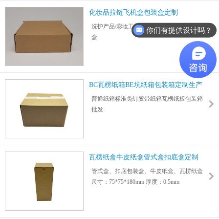
化妆品拉链飞机盒包装盒定制
洗护产品/彩妆工具/护肤化妆品快递拉链飞机
你们有提供设计吗？
盒
瓦楞纸盒免费报价，大货下单免设计打样费
用
参考尺寸：160*140*55mm 厚度： 1.5mm
参考尺寸：295*250*120mm 厚度： 2mm
BC瓦楞纸箱BE坑纸箱包装箱定制生产
支持深度验厂，可给账期，欢迎咨询
厂
普通纸箱标准免钉胶带纸箱瓦楞纸板包装箱
批发
尺寸：255*159*155mm 厚度：4mm
适用数码/家电/食品/玩具/日用品/物流快递包
装等
可采用3层/5层/特硬/加硬/加厚瓦楞纸板或牛
瓦楞纸盒牛皮纸盒管式盒扣底盒定制
皮纸制作
管式盒、扣底包装盒、牛皮纸盒、瓦楞纸盒
尺寸：75*75*180mm 厚度：0.5mm
可采用3层/5层/特硬/加硬/加厚瓦楞纸板或牛
皮纸制作
适用数码/家电/食品/玩具/日用品/物流快递包