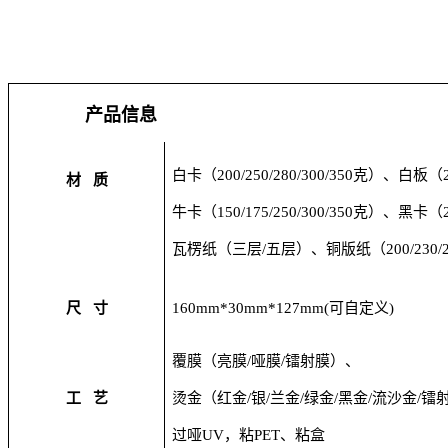
产品信息
白卡（
200/250/280/300/350
克）、白板（
材
质
牛卡（
150/175/250/300/350
克）、黑卡（
瓦楞纸（三层
/
五层）、铜版纸（
200/230/
尺
寸
160mm*30mm*127mm(
可自定义
)
覆膜（亮膜
/
哑膜
/
镭射膜）、
工
艺
烫金（红金
/
银
/
兰金
/
绿金
/
黑金
/
流沙金
/
镭
过哑
UV
，粘
PET
、粘盒