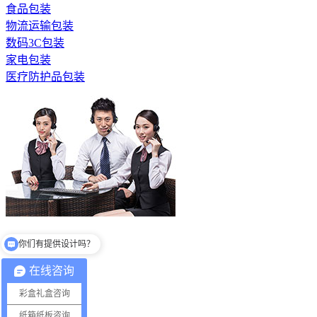
食品包装
物流运输包装
数码3C包装
家电包装
医疗防护品包装
全国服务热线
你们有提供设计吗？
13530686081
在线咨询
彩盒礼盒咨询
数码3C包装
纸箱纸板咨询