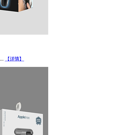
..
【详情】