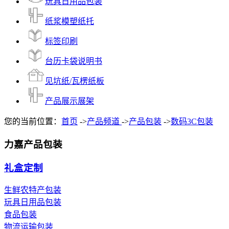
玩具日用品包装
纸浆模塑纸托
标签印刷
台历卡袋说明书
见坑纸/瓦楞纸板
产品展示展架
您的当前位置：
首页
->
产品频道
->
产品包装
->
数码3C包装
力嘉产品包装
礼盒定制
生鲜农特产包装
玩具日用品包装
食品包装
物流运输包装