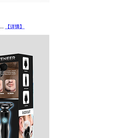
..
【详情】