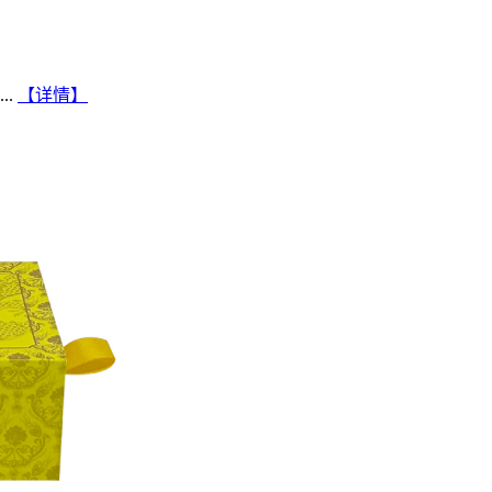
..
【详情】