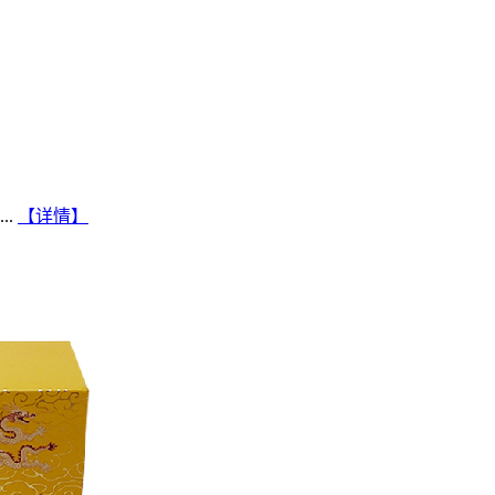
..
【详情】