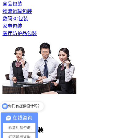
食品包装
物流运输包装
数码3C包装
家电包装
医疗防护品包装
你们有提供设计吗？
全国服务热线
你们一般多少件起订？
13530686081
在线咨询
彩盒礼盒咨询
医疗防护品包装
纸箱纸板咨询