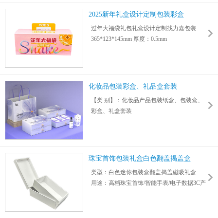
【材 料】：精选优质材质,可定制特种油墨
2025新年礼盒设计定制包装彩盒
【油 墨】：采用进口油墨,确保印刷品无毒无
过年大福袋礼包礼盒设计定制找力嘉包装
害无污染
365*123*145mm 厚度：0.5mm
【防 水】：瓦楞纸一级防水，可涂环保无毒
支持按需定制LOGO图案，配送上门
防水涂料
化妆品包装彩盒、礼品盒套装
【类 别】：化妆品产品包装纸盒、包装盒、
彩盒、礼盒套装
【尺 寸】：根据产品个性化定制
【颜 色】：可根据客户要求定制
【材 料】：精选优质纸张,可定制特种纸张
【油 墨】：采用进口油墨,确保印刷品无毒、
珠宝首饰包装礼盒白色翻盖揭盖盒
无害、无污染,印刷效果佳
类型：白色迷你包装盒翻盖揭盖磁吸礼盒
【涂 层】：覆膜纸箱表面有塑料涂层,彰显档
用途：高档珠宝首饰/智能手表/电子数据3C产
次,不仅防水,且承重力强
品包装盒
尺寸：180*66*100mm 厚度：3mm
盒型：翻盖揭盖盒