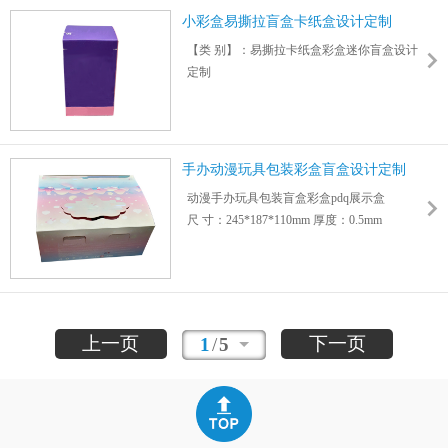
小彩盒易撕拉盲盒卡纸盒设计定制
【类 别】：易撕拉卡纸盒彩盒迷你盲盒设计
定制
【尺 寸】：103*61*61mm 厚度：0.5mm可个
性化定制
【颜 色】：专业设计团队,可根据不同需求定
制
手办动漫玩具包装彩盒盲盒设计定制
【材 料】：品牌特种纸/金银卡/白卡等
动漫手办玩具包装盲盒彩盒pdq展示盒
【油 墨】：采用进口油墨,确保印刷品无毒无
尺 寸：245*187*110mm 厚度：0.5mm
害无污染
上一页
下一页
1
/
5