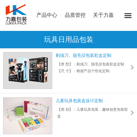
产品中心
品质管控
关于力嘉
玩具日用品包装
剃须刀、脱毛仪包装彩盒定制
【类 型】：剃须刀、脱毛仪包装彩盒定制
【尺 寸】：根据产品个性化定制
【颜 色】：可根据客户要求定制
【材 料】：精选优质纸张,可定制特种纸张
【油 墨】：采用进口油墨,确保印刷品无毒、
无害、无污染,印刷效果佳
儿童玩具包装盒设计定制
【工 艺】：覆膜纸箱表面有塑料涂层,彰显档
【类 别】：儿童玩具包装，趣味创意包装彩
次,不仅防水,且承重力强
盒
【尺 寸】：根据产品个性化定制
【颜 色】：专业设计团队,可根据不同需求定
制