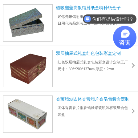
磁吸翻盖亮银镭射纸盒特种纸盒子
迷你亮银镭射纸盒特种纸磁吸包装彩盒
你们有提供设计吗？
日用化妆品彩妆工具包装小彩盒定制
尺寸：100*180*68mm 纸板厚度：3.5mm
双层抽屉式礼盒红色包装彩盒定制
红色双层抽屉式礼盒包装彩盒设计定制工厂
尺寸：306*200*137mm 厚度：2mm
支持烫金、烫银、凹凸、亮/哑膜、闪粉等工
艺
可个性化选择纸材定制不同把手、尺寸、图
案等
香薰蜡烛固体香膏蜡片香皂包装盒定制
固体香膏香片熏香蜡烛罐装瓶装杯装组合包
装盒
节日礼品浪漫家居装饰卧室香氛小众调香蜡
烛包装
尺寸：492*170*145mm 厚度： 1mm