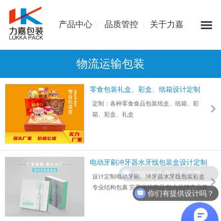
产品中心
品质管控
关于力嘉
物流运输包装
零食包装礼盒、彩盒、纸箱设计定制
定制：各种零食食品包装纸盒、纸箱、彩
箱、彩盒、礼盒
颜色：四色、8色印刷,采用进口环保油墨和印
刷设备,色彩明亮
工艺：支持击凸、覆膜、烫金银、UV、压
纹、闪粉等9大表面工艺
电动牙刷冲牙器水牙线包装盒设计定制
盒型：平口箱盒、开窗彩盒、天地盖礼盒、
你们的生产工厂在哪里？
设计定制电动牙刷、冲牙器水牙线包装彩盒
抽屉盒、异型盒等
专业结构包裹 完善保护商品 助力品牌产品落
适用于曲奇饼干、糕点、坚果、蛋卷等网红
你们有提供设计吗？
地
零食包装纸盒或礼盒
9大印刷工艺支持 8项国际质量认证
电动牙刷包装盒_水牙线电动牙刷包装设计定