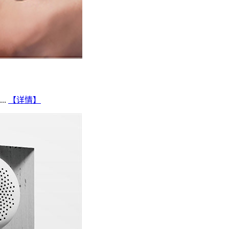
..
【详情】