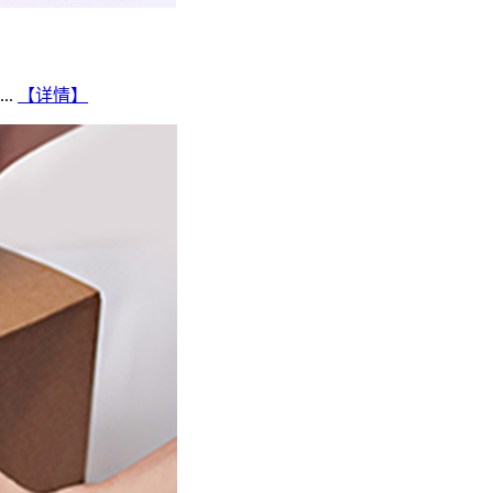
..
【详情】