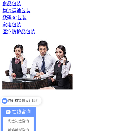
食品包装
物流运输包装
数码3C包装
家电包装
医疗防护品包装
你们有提供设计吗？
全国服务热线
你们一般多少件起订？
13530686081
在线咨询
彩盒礼盒咨询
产品包装
纸箱纸板咨询