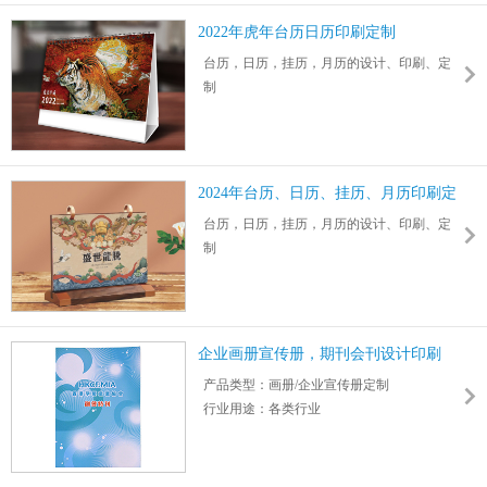
28.8元/套，1箱(30套)起订，偏远地区不包邮
2022年虎年台历日历印刷定制
台历，日历，挂历，月历的设计、印刷、定
制
供应东莞、惠州、深圳等城市的台历挂历订
做批发工厂
撕历、阳历、阴历等高档精品挂历都可设计
定制
2024年台历、日历、挂历、月历印刷定
商务送礼，年末员工福利，礼品台历挂历
制
台历，日历，挂历，月历的设计、印刷、定
制
供应东莞、惠州、深圳等城市的台历挂历订
做批发工厂
撕历、阳历、阴历等高档精品挂历都可设计
定制
企业画册宣传册，期刊会刊设计印刷
商务送礼，年末员工福利，礼品台历挂历
产品类型：画册/企业宣传册定制
行业用途：各类行业
书型：骑马钉
材质：封面：260G双粉咭 内容：128G哑粉纸
印刷