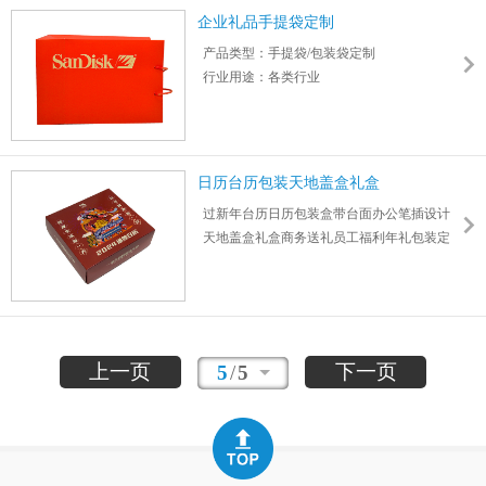
提绳：三股绳、尼龙绳、丝带绳
企业礼品手提袋定制
适用场合：开业典礼,员工福利,颁奖纪念,周年
产品类型：手提袋/包装袋定制
庆典,展销会,广告促销,公关策划,商务馈赠
行业用途：各类行业
材质： 卡纸
印刷：四色印刷
尺寸：210mm*285mm
日历台历包装天地盖盒礼盒
过新年台历日历包装盒带台面办公笔插设计
天地盖盒礼盒商务送礼员工福利年礼包装定
制
尺寸：208*191*47mm 厚度：1mm
上一页
下一页
5
/
5