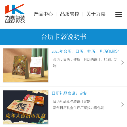
产品中心
品质管控
关于力嘉
台历卡袋说明书
2023年台历、日历、挂历、月历印刷定
制
台历，日历，挂历，月历的设计、印刷、定
制
供应东莞、惠州、深圳等城市的台历挂历订
做批发工厂
撕历、阳历、阴历等高档精品挂历都可设计
定制
日历礼品盒设计定制
商务送礼，年末员工福利，礼品台历挂历
日历礼品盒包装设计定制
新年日历礼盒生产厂家找力嘉包装
专注包装印刷纸质品，品质保障！
新年礼可撕台历礼盒，多功能收纳礼盒定制
员工福利礼品套装盒设计