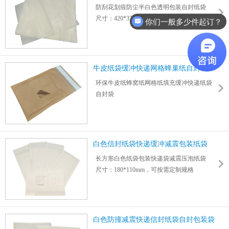
纸袋
防刮花划痕防尘半白色透明包装自封纸袋
尺寸：420*370mm，可按需定制规格
你们一般多少件起订？
适用各种高档服装/包包/电子产品/家电/工艺
品/家居摆件等
牛皮纸袋缓冲快递网格蜂巢纸自封袋
环保牛皮纸蜂窝纸网格纸填充缓冲快递纸袋
自封袋
尺寸：240*180mm，可按需定制规格
力嘉专业设计定制各种缓冲纸快递袋,免费报
价
白色信封纸袋快递缓冲减震包装纸袋
长方形白色纸袋包装快递袋减震压泡纸袋
尺寸：180*110mm，可按需定制规格
专业环保包装快递纸袋批发工厂
白色防撞减震快递信封纸袋自封包装袋