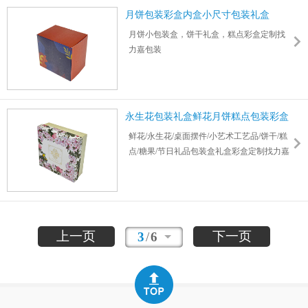
制
月饼包装彩盒内盒小尺寸包装礼盒
月饼小包装盒，饼干礼盒，糕点彩盒定制找
力嘉包装
50多年经验，25万平实体工厂直销，50多条
生产线
4/6/8C+专色印刷，9大印刷工艺，上百种盒型
提供选择
永生花包装礼盒鲜花月饼糕点包装彩盒
鲜花/永生花/桌面摆件/小艺术工艺品/饼干/糕
点/糖果/节日礼品包装盒礼盒彩盒定制找力嘉
包装
FSC/ISO认证包装生产工厂，日交付140吨以
上，提供定制需求，免费报价
上一页
下一页
3
/
6