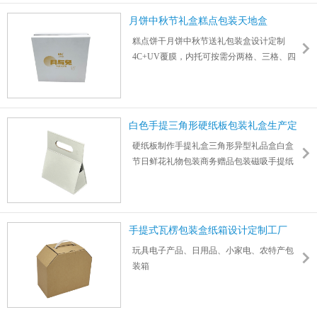
单定做
月饼中秋节礼盒糕点包装天地盒
糕点饼干月饼中秋节送礼包装盒设计定制
4C+UV覆膜，内托可按需分两格、三格、四
格、六格等
尺寸：250*250*65mm 厚度：5mm
白色手提三角形硬纸板包装礼盒生产定
制
硬纸板制作手提礼盒三角形异型礼品盒白盒
节日鲜花礼物包装商务赠品包装磁吸手提纸
盒
支持外观尺寸logo图案设计定制彩印，承重
15kg以内 尺寸：235*200*100mm 厚度：3mm
手提式瓦楞包装盒纸箱设计定制工厂
玩具电子产品、日用品、小家电、农特产包
装箱
手提扣底纸箱瓦楞包装箱纸盒设计定制一站
式服务
1000件起订彩印logo图案尺寸工厂直销批发价