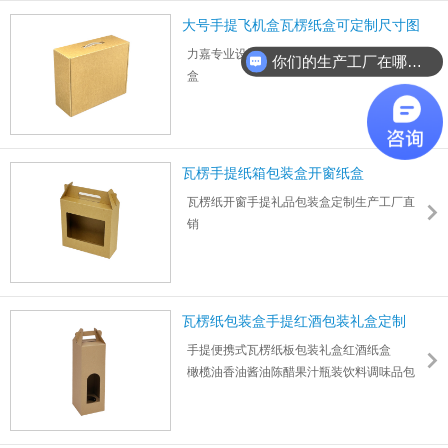
大号手提飞机盒瓦楞纸盒可定制尺寸图
案
力嘉专业设计定制任意尺寸手提瓦楞纸飞机
你们的生产工厂在哪里？
盒
折叠手提式包装盒瓦楞飞机盒可彩印logo图案
数码/家电/食品/玩具/日用品/物流快递包装适
用范围广泛
3层/5层/特硬/加硬/加厚瓦楞纸板制作，承重
瓦楞手提纸箱包装盒开窗纸盒
50kg
瓦楞纸开窗手提礼品包装盒定制生产工厂直
销
尺寸：217*275*79mm 厚度：2mm
1000件起，支持大批量，可指定交付地点或
自提。
瓦楞纸包装盒手提红酒包装礼盒定制
手提便携式瓦楞纸板包装礼盒红酒纸盒
橄榄油香油酱油陈醋果汁瓶装饮料调味品包
装盒
尺寸：385*112*112mm 厚度： 2mm
1000件起订，可彩印logo图案支持设计打样定