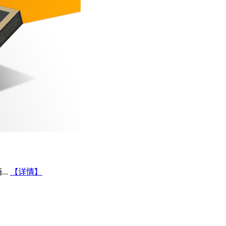
..
【详情】