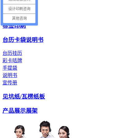
电子产品纸托
设计印刷咨询
电器包装纸托
其他咨询
标签印刷
台历卡袋说明书
台历挂历
彩卡咭牌
手提袋
说明书
宣传册
见坑纸/瓦楞纸板
产品展示展架