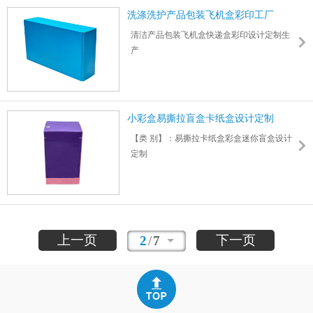
洗涤洗护产品包装飞机盒彩印工厂
清洁产品包装飞机盒快递盒彩印设计定制生
产
适用于洗衣液/洗手液/洗涤剂/香皂/沐浴露/洗
发水
护发素/洗洁精/除油剂/除胶除锈防锈剂/除蜡
油等
小彩盒易撕拉盲盒卡纸盒设计定制
力嘉包装提供免费报价，大货下单免设计打
【类 别】：易撕拉卡纸盒彩盒迷你盲盒设计
样费用
定制
尺寸：330*190*83mm 厚度： 1.5mm
【尺 寸】：103*61*61mm 厚度：0.5mm可个
支持深度验厂，可给账期，欢迎咨询
性化定制
【颜 色】：专业设计团队,可根据不同需求定
制
【材 料】：品牌特种纸/金银卡/白卡等
上一页
下一页
2
/
7
【油 墨】：采用进口油墨,确保印刷品无毒无
害无污染