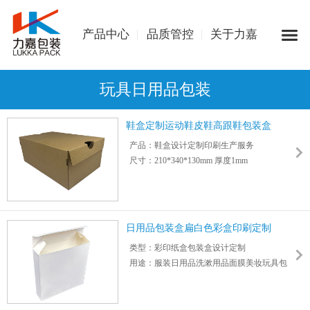
产品中心
品质管控
关于力嘉
玩具日用品包装
鞋盒定制运动鞋皮鞋高跟鞋包装盒
产品：鞋盒设计定制印刷生产服务
尺寸：210*340*130mm 厚度1mm
盒型：支持定制
纸型：瓦楞坑纸
提供设计服务,按需定制,联系客服人员,提供齐
全资料,48小时可获取报价
日用品包装盒扁白色彩盒印刷定制
适用：运动鞋/高跟鞋/皮鞋/靴子/单鞋/凉鞋/洞
类型：彩印纸盒包装盒设计定制
洞鞋/平底鞋等各种鞋型尺码
用途：服装日用品洗漱用品面膜美妆玩具包
装
尺寸：132*132*30mm 厚度：0.5mm
盒型：扁白色双插盒