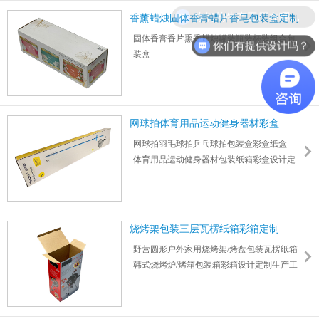
案等
你们的生产工厂在哪里？
香薰蜡烛固体香膏蜡片香皂包装盒定制
固体香膏香片熏香蜡烛罐装瓶装杯装组合包
你们有提供设计吗？
装盒
节日礼品浪漫家居装饰卧室香氛小众调香蜡
烛包装
尺寸：492*170*145mm 厚度： 1mm
网球拍体育用品运动健身器材彩盒
网球拍羽毛球拍乒乓球拍包装盒彩盒纸盒
体育用品运动健身器材包装纸箱彩盒设计定
制
尺寸：1003*191*71mm 厚度 1mm
烧烤架包装三层瓦楞纸箱彩箱定制
野营圆形户外家用烧烤架/烤盘包装瓦楞纸箱
韩式烧烤炉/烤箱包装箱彩箱设计定制生产工
厂
尺寸320*205*585mm 厚度1mm