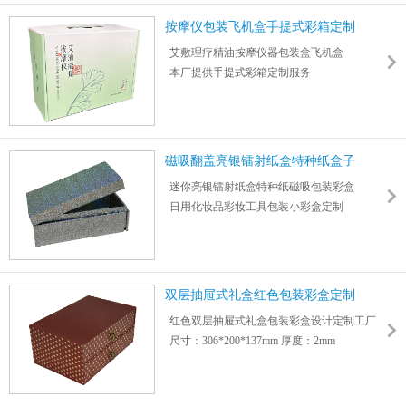
按摩仪包装飞机盒手提式彩箱定制
艾敷理疗精油按摩仪器包装盒飞机盒
本厂提供手提式彩箱定制服务
参考尺寸310*135*240mm 厚度 2mm
根据产品尺寸定制内托,高强度防震抗压
支持包装盒外观设计,与设计师1对1沟通
百万件订单生产周期7-15天
磁吸翻盖亮银镭射纸盒特种纸盒子
迷你亮银镭射纸盒特种纸磁吸包装彩盒
日用化妆品彩妆工具包装小彩盒定制
尺寸：100*180*68mm 纸板厚度：3.5mm
双层抽屉式礼盒红色包装彩盒定制
红色双层抽屉式礼盒包装彩盒设计定制工厂
尺寸：306*200*137mm 厚度：2mm
支持烫金、烫银、凹凸、亮/哑膜、闪粉等工
艺
可个性化选择纸材定制不同把手、尺寸、图