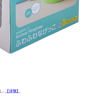
..
【详情】