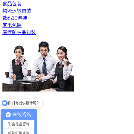
食品包装
物流运输包装
数码3C包装
家电包装
医疗防护品包装
你们有提供设计吗？
全国服务热线
你们一般多少件起订？
13530686081
在线咨询
彩盒礼盒咨询
产品包装
纸箱纸板咨询