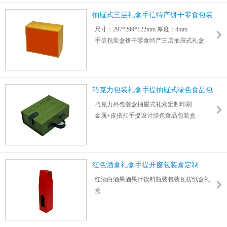
支持烫金银、UV覆膜、闪粉等九大印刷工艺
抽屉式三层礼盒手信特产饼干零食包装
盒
尺寸：297*299*122mm 厚度：4mm
手信包装盒饼干零食特产三层抽屉式礼盒
仿木纹贴纸包装盒彩盒可烫印logo图案
更多设计定制详情请咨询客服人员
巧克力包装礼盒手提抽屉式绿色食品包
装盒
巧克力外包装盒抽屉式礼盒定制印刷
金属+皮搭扣手提设计绿色食品包装盒
尺寸：193*141*74mm 厚度：3mm
可根据产品尺寸定制内盒内衬底托
可装零食糖果饼干蜜饯以及各种节日礼品
红色酒盒礼盒手提开窗包装盒定制
红酒白酒果酒果汁饮料瓶装包装瓦楞纸盒礼
盒
红色手提开窗包装盒支持烫印logo图案
打样3天交货7天，印刷错误或运输破损免费
重印