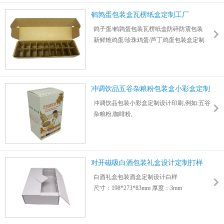
鹌鹑蛋包装盒瓦楞纸盒定制工厂
鸽子蛋/鹌鹑蛋包装瓦楞纸盒防碎防震包装
新鲜雉鸡蛋/珍珠鸡蛋/芦丁鸡蛋包装盒定制
冲调饮品五谷杂粮粉包装盒小彩盒定制
工厂
冲调饮品包装小彩盒定制设计印刷,例如:五谷
杂粮粉,咖啡粉,
豆/奶粉,果蔬粉,核桃/芝麻/藕粉,果冻/冰粉/白
凉粉,
代餐/冻干/茶粉等外包装拉链盒小纸盒
尺寸：90*150*70mm 厚度：0.5mm
对开磁吸白酒包装礼盒设计定制打样
白酒礼盒包装酒盒定制设计白样
尺寸：198*273*83mm 厚度：3mm
盒型：对开/双开门礼盒
材质：硬纸板+白卡
印刷：支持纸质印刷九大工艺