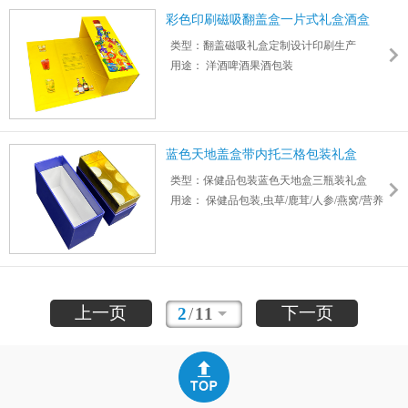
彩色印刷磁吸翻盖盒一片式礼盒酒盒
类型：翻盖磁吸礼盒定制设计印刷生产
用途： 洋酒啤酒果酒包装
尺寸：272*100*96mm 厚度：2mm
盒型：一片式磁吸翻盖盒
蓝色天地盖盒带内托三格包装礼盒
类型：保健品包装蓝色天地盒三瓶装礼盒
用途： 保健品包装,虫草/鹿茸/人参/燕窝/营养
液/维生素/氨基酸/保健胶囊等
尺寸：126*126*50mm 厚度：2mm
材料：金卡特种纸+硬纸板
上一页
下一页
2
/
11