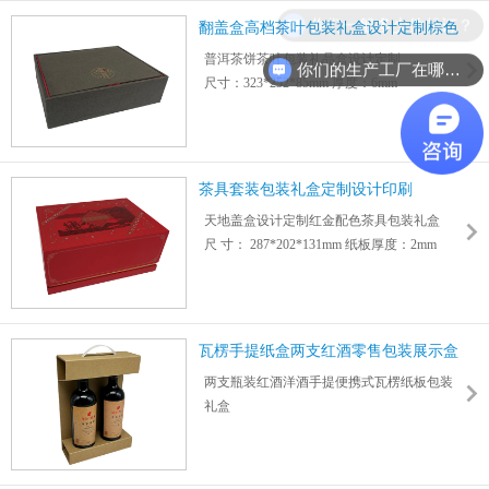
你们一般多少件起订？
翻盖盒高档茶叶包装礼盒设计定制棕色
普洱茶饼茶叶包装礼品盒设计定制
你们的生产工厂在哪里？
尺寸：323*252*85mm 厚度：6mm
盒型：翻盖盒
特点：防潮耐保存,质感高档
茶具套装包装礼盒定制设计印刷
天地盖盒设计定制红金配色茶具包装礼盒
尺 寸： 287*202*131mm 纸板厚度：2mm
精选优质纸张,金卡特种红色裱纸,专色印刷
瓦楞手提纸盒两支红酒零售包装展示盒
两支瓶装红酒洋酒手提便携式瓦楞纸板包装
礼盒
葡萄酒果酒零售送礼包装手提纸箱纸盒
尺寸：223*85*314mm 厚度： 2mm
可彩印logo图案支持设计打样定制