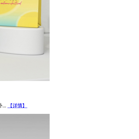
..
【详情】