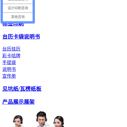
电子产品纸托
设计印刷咨询
电器包装纸托
其他咨询
标签印刷
台历卡袋说明书
台历挂历
彩卡咭牌
手提袋
说明书
宣传册
见坑纸/瓦楞纸板
产品展示展架