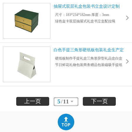
艺
抽屉式双层礼盒包装书立盒设计定制
可个性化选择纸材定制不同尺寸、图案
尺寸：183*234*182mm 厚度：3mm
绿色金卡双层抽屉式礼盒书立盒配拉绳
支持烫金、烫银、凹凸、亮/哑膜、闪粉等工
艺
可个性化选择纸材定制不同尺寸、图案
白色手提三角形硬纸板包装礼盒生产定
制
硬纸板制作手提礼盒三角形异型礼品盒白盒
节日鲜花礼物包装商务赠品包装磁吸手提纸
盒
支持外观尺寸logo图案设计定制彩印，承重
15kg以内 尺寸：235*200*100mm 厚度：3mm
上一页
下一页
5
/
11