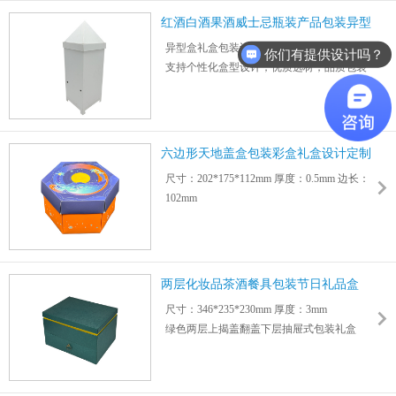
红酒白酒果酒威士忌瓶装产品包装异型
礼盒
异型盒礼盒包装设计定制工厂找力嘉
你们有提供设计吗？
支持个性化盒型设计，优质选材，品质包装
印刷
尺寸：415*145*145mm 厚度：3.5mm
六边形天地盖盒包装彩盒礼盒设计定制
尺寸：202*175*112mm 厚度：0.5mm 边长：
102mm
六边形月饼中秋节日礼品包装盒礼盒设计定
制
四色彩印工艺，支持烫金、烫银、凹凸、亮/
哑膜、闪粉等
两层化妆品茶酒餐具包装节日礼品盒
可个性化选择纸材定制不同尺寸、图案、logo
尺寸：346*235*230mm 厚度：3mm
绿色两层上揭盖翻盖下层抽屉式包装礼盒
适用化妆品护肤品节日礼品珠宝首饰茶具餐
具酒具包装
支持烫金、烫银、凹凸、亮/哑膜、闪粉等工