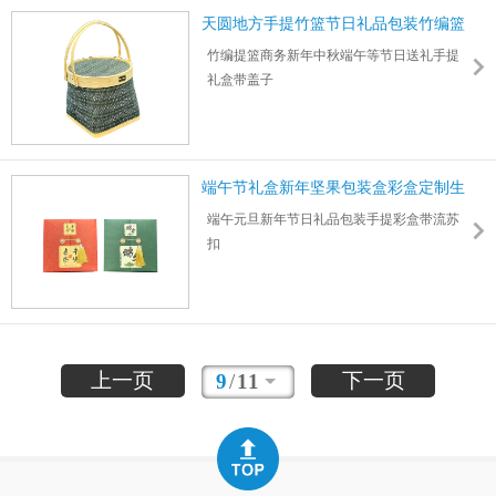
天圆地方手提竹篮节日礼品包装竹编篮
子带盖
竹编提篮商务新年中秋端午等节日送礼手提
礼盒带盖子
材质：竹编篮子+金属搭扣&合页，支持diy围
边
可存放水果、饼干、糖果、坚果、农副食
品、地方特产等
端午节礼盒新年坚果包装盒彩盒定制生
小号：22*20*20cm
产厂家
端午元旦新年节日礼品包装手提彩盒带流苏
大号：22*25*20cm
扣
尺寸：21*21*9.2cm，可按需定制各种规格
可分割成2/4/6/8格，提供各种印刷工艺
设计打样周期1-3天，生产印刷周期7-15天
上一页
下一页
9
/
11