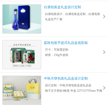
纹、闪粉等9大表面工艺
白酒包装盒礼盒设计定制
盒型：平口箱盒、开窗彩盒、天地盖礼盒、
白酒包装设计，白酒包装盒定制，白酒包装
抽屉盒、异型盒等
礼盒生产厂家
适用于曲奇饼干、糕点、坚果、蛋卷等网红
酱香、清香、浓香等十二种香型白酒包装创
零食包装纸盒或礼盒
意定制印刷
酿造、发酵、勾兑、蒸馏等多种工艺白酒包
装体现
荔枝包装手提式礼品盒或彩箱
根据不同特色文化设计、更符合消费群体喜
尺寸：可按需定制
好
材质：250g牛皮纸
印刷：提供表面工艺
（烫银/烫金/击凹凸/雪花油/压纹/亮膜/哑膜
等）
中秋月饼包装礼品盒设计定制
设计定制：中秋月饼包装盒或礼品盒
格子正方形款4枚装 外盒:225*225*65mm 手挽
袋:235*250*75mm
蓝/橙月亮款6枚装 外盒:406*256*65mm 手挽
袋:416*270*75mm