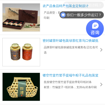
红月亮长款4枚装 外盒:406*151*65mm 手挽
你们有提供设计吗？
农产品食品特产包装盒定制设计
袋:430*160*75mm
产品类型：彩盒/包装盒定制，手提礼盒设计
内盒均为：85*85*50mm
你们一般多少件起订？
印刷
纸材：170g牛咭裱L3
行业用途：食品包装,烤肉/卤味/腊鸡/腊鸭/腊
工艺：裱啤、粘边、覆膜、uv压纹、过油
肠/腊肉/海鲜鱿鱼干/猪肉脯/牛肉干/火腿包装
盒型：揭盖盒
纸型：卡纸
密封罐茶叶罐包装绿茶红茶马口铁罐批
印刷：四色印刷
发
品牌茶叶罐包装铁罐批发有藏青色/正红色可
选
单罐尺寸：10*15.5cm 手提袋尺寸：
22*10*25cm
适用于各种红茶绿茶密封包装（两个/套）24
套/箱,1套起订
镂空竹篮竹筐手提端午粽子礼品包装篮
子批发
批发镂空竹筐竹篮手提款带彩印纸封条
材质：竹编篮子+纸封条，支持diy封条印刷
可存放水果、饼干、糖果、坚果、农副食
品、地方特产等
尺寸：26*15*18cm