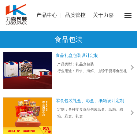
产品中心
品质管控
关于力嘉
食品包装
食品礼盒包装设计定制
产品类型：礼品盒包装
行业用途：月饼、海鲜、山珍干货等食品礼
盒包装
盒型：手提抽屉盒、多层食盒
印刷：四色印刷
工艺：啤-粘
零食包装礼盒、彩盒、纸箱设计定制
定制：各种零食食品包装纸盒、纸箱、彩
箱、彩盒、礼盒
颜色：四色、8色印刷,采用进口环保油墨和印
刷设备,色彩明亮
工艺：支持击凸、覆膜、烫金银、UV、压