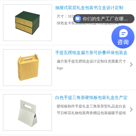
艺
抽屉式双层礼盒包装书立盒设计定制
可个性化选择纸材定制不同尺寸、图案
尺寸：183*234*182mm 厚度：3mm
你们的生产工厂在哪里？
绿色金卡双层抽屉式礼盒书立盒配拉绳
支持烫金、烫银、凹凸、亮/哑膜、闪粉等工
艺
可个性化选择纸材定制不同尺寸、图案
手提瓦楞纸盒扁方形可折叠环保包装盒
扁方形手提瓦楞纸盒设计定制任意图案尺寸
logo
可回收利用瓦楞纸板制作折叠式环保包装盒
尺寸：298*266*62mm 厚度：2mm
适用玩具、日用品、食品、数码电子产品等
外包装
白色手提三角形硬纸板包装礼盒生产定
纸板厚度0.5~6mm可按需定制3层、5层、特
制
硬纸板制作手提礼盒三角形异型礼品盒白盒
硬、加硬
节日鲜花礼物包装商务赠品包装磁吸手提纸
盒
支持外观尺寸logo图案设计定制彩印，承重
15kg以内 尺寸：235*200*100mm 厚度：3mm