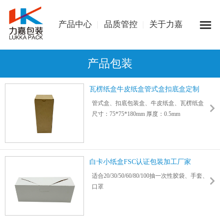
产品中心
品质管控
关于力嘉
产品包装
瓦楞纸盒牛皮纸盒管式盒扣底盒定制
管式盒、扣底包装盒、牛皮纸盒、瓦楞纸盒
尺寸：75*75*180mm 厚度：0.5mm
可采用3层/5层/特硬/加硬/加厚瓦楞纸板或牛
皮纸制作
适用数码/家电/食品/玩具/日用品/物流快递包
装等
白卡小纸盒FSC认证包装加工厂家
适合20/30/50/60/80/100抽一次性胶袋、手套、
口罩
纸巾、锡纸、砧板、餐杯垫、蒸纸、吸油纸
等产品包装
白卡纸盒子开口采用方便抽取式设计