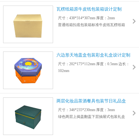
尺寸177*65*50mm 厚度： 0.5mm
瓦楞纸箱原牛皮纸包装箱设计定制
可按需定制尺寸彩印图案logo，支持配送
尺寸：438*314*307mm 厚度：2mm
普通纸箱扣底包装箱标准牛皮纸瓦楞纸箱
适用数码/家电/食品/玩具/日用品/物流快递包
装等
可采用3层/5层/特硬/加硬/加厚瓦楞纸板或牛
皮纸制作
六边形天地盖盒包装彩盒礼盒设计定制
尺寸：202*175*112mm 厚度：0.5mm 边长：
102mm
六边形月饼中秋节日礼品包装盒礼盒设计定
制
四色彩印工艺，支持烫金、烫银、凹凸、亮/
哑膜、闪粉等
两层化妆品茶酒餐具包装节日礼品盒
可个性化选择纸材定制不同尺寸、图案、logo
尺寸：346*235*230mm 厚度：3mm
绿色两层上揭盖翻盖下层抽屉式包装礼盒
适用化妆品护肤品节日礼品珠宝首饰茶具餐
具酒具包装
支持烫金、烫银、凹凸、亮/哑膜、闪粉等工